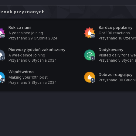
dznak przyznanych
Rok za nami
Bardzo popularny
A year since joining
Got 100 reactions
Przyznano
29 Grudnia 2024
Przyznano
16 Czerw
Pierwszy tydzień zakończony
Dedykowany
A week since joining
Visited daily for a w
Przyznano
6 Stycznia 2024
Przyznano
5 Styczni
Współtwórca
Dobrze reagujący
Making your 10th post
Przyznano
30 Grudni
Przyznano
3 Stycznia 2024