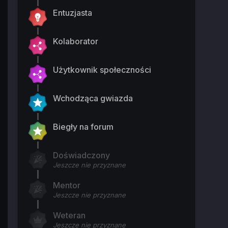
Entuzjasta
Kolaborator
Użytkownik społeczności
Wchodząca gwiazda
Biegły na forum
Doświadczony
Jeszcze nie przyznane
Mentor
Jeszcze nie przyznane
Weteran
Jeszcze nie przyznane