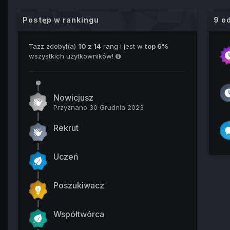
Postęp w rankingu
9 o
Tazz zdobył(a)
10 z 14
rang i jest w
top 6%
wszystkich użytkowników!
Nowicjusz
Przyznano
30 Grudnia 2023
Rekrut
Uczeń
Poszukiwacz
Współtwórca