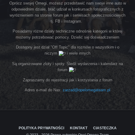
Oprócz swojej Omegi, możesz przedstawić nam swoje inne auto w
odpowiednim dziale, brać udział w konkursach fotograficznych z
wyróżnieniem na stronie forum jak i serwisach społecznościowych
tj. FB i Instagram.
Posiadamy różne działy techniczne odnośnie kategorii w której
możemy potrzebować pomocy. Dzielić się doświadczeniem
Dostępny jest dział "Off Topic" dla rozmów o wszystkim i o
niczym
i wiele innych
Są organizowane zloty i spoty. Śledź wydarzenia i kalendarz na
forum
Zapraszamy do rejestracji jak i korzystania z forum
Adres e-mail do Nas:
zarzad@opelomegateam.pl
POLITYKA PRYWATNOŚCI
KONTAKT
CIASTECZKA
© 2023 - 2026 Prawa autorskie Opel Omega Team