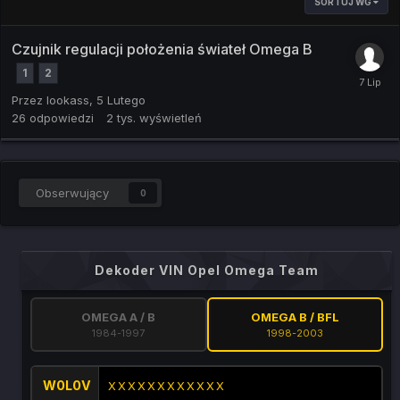
SORTUJ WG
Czujnik regulacji położenia świateł Omega B
1
2
Przez
lookass
,
5 Lutego
26
odpowiedzi
2 tys.
wyświetleń
Obserwujący
0
Dekoder VIN Opel Omega Team
OMEGA A / B
OMEGA B / BFL
1984-1997
1998-2003
W0L0V