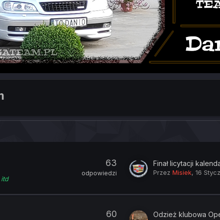
m
63
Przez
Misiek
,
16 Styc
odpowiedzi
itd
60