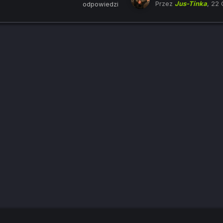
Przez
Jus-Tinka
,
22 
odpowiedzi