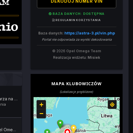
DEKODUJ NUMER VIN
BAZA DANYCH: DOSTĘPNA
REGULAMIN KORZYSTANIA
https://astra-3.pl/vin.php
Baza danych:
Portal nie odpowiada za wyniki dekodowania
© 2026
Opel Omega Team
Realizacja widżetu:
Misiek
MAPA KLUBOWICZÓW
(Lokalizacje przybliżone)
Finał licytacji kalendarza na 2026 rok
+
znia
−
Odzież klubowa Opel Omega Team