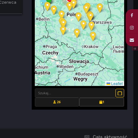
Czerwca
Leaflet
26
1
Cała aktywność