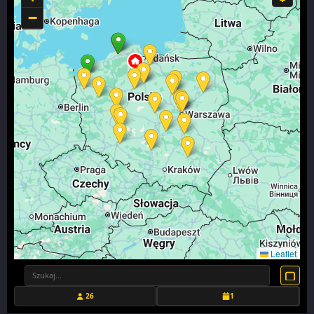
−
Leaflet
26
1