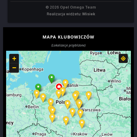
© 2026
Opel Omega Team
Realizacja widżetu:
Misiek
MAPA KLUBOWICZÓW
(Lokalizacje przybliżone)
+
−