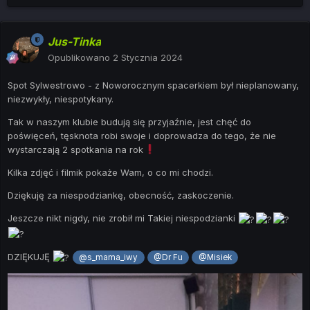
Jus-Tinka
Opublikowano
2 Stycznia 2024
Spot Sylwestrowo - z Noworocznym spacerkiem był nieplanowany,
niezwykły, niespotykany.
Tak w naszym klubie budują się przyjaźnie, jest chęć do
poświęceń, tęsknota robi swoje i doprowadza do tego, że nie
wystarczają 2 spotkania na rok
Kilka zdjęć i filmik pokaże Wam, o co mi chodzi.
Dziękuję za niespodziankę, obecność, zaskoczenie.
Jeszcze nikt nigdy, nie zrobił mi Takiej niespodzianki
DZIĘKUJĘ
@s_mama_iwy
@Dr Fu
@Misiek