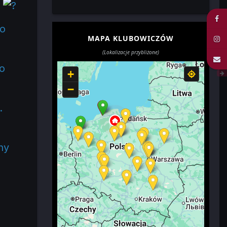
k
go
MAPA KLUBOWICZÓW
(Lokalizacje przybliżone)
o
+
−
.
ny