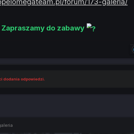
/opelomegateam.pl/forum/173-galeria/
Zapraszamy do zabawy
ci dodania odpowiedzi.
aleria