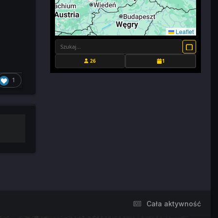
Leaflet
26
1
1
Cała aktywność