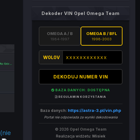
Dekoder VIN Opel Omega Team
OMEGA A / B
OMEGA B / BFL
1984-1997
1998-2003
W0L0V
DEKODUJ NUMER VIN
BAZA DANYCH: DOSTĘPNA
REGULAMIN KORZYSTANIA
https://astra-3.pl/vin.php
Baza danych:
Portal nie odpowiada za wyniki dekodowania
© 2026
Opel Omega Team
(nie
Realizacja widżetu:
Misiek