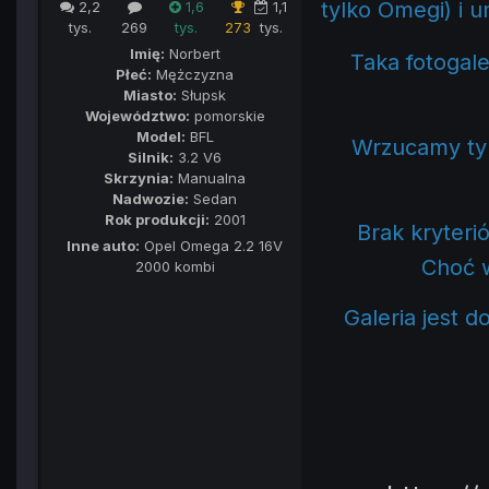
tylko Omegi) i 
2,2
1,6
1,1
tys.
269
tys.
273
tys.
Imię:
Norbert
Taka fotogale
Płeć:
Mężczyzna
Miasto:
Słupsk
Województwo:
pomorskie
Model:
BFL
Wrzucamy tyl
Silnik:
3.2 V6
Skrzynia:
Manualna
Nadwozie:
Sedan
Rok produkcji:
2001
Brak kryterió
Inne auto:
Opel Omega 2.2 16V
Choć w
2000 kombi
Galeria jest 