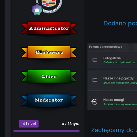
Dodano pod
14 Level
∞ / 13 tys.
Zachęcamy do z