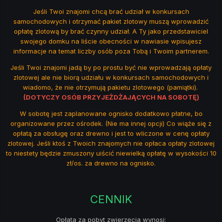
Jeśli Twoi znajomi chcą brać udział w konkursach
samochodowych i otrzymać pakiet zlotowy muszą wprowadzić
opłatę zlotową by brać czynny udział. A Ty jako przedstawiciel
swojego domku na liście obecności w nawiasie wpisujesz
informacje na temat liczby osób poza Tobą i Twoim partnerem.
Jeśli Twoi znajomi jadą by po prostu być nie wprowadzają opłaty
zlotowej ale nie biorą udziału w konkursach samochodowych i
wiadomo, że nie otrzymują pakietu zlotowego (pamiątki).
(DOTYCZY OSÓB PRZYJEŻDŻAJĄCYCH NA SOBOTĘ)
W sobotę jest zaplanowane ognisko dodatkowo płatne, bo
organizowane przez ośrodek. (Nie ma innej opcji) Co wiąże się z
opłatą za obsługę oraz drewno i jest to wliczone w cenę opłaty
zlotowej. Jeśli ktoś z Twoich znajomych nie opłaca opłaty zlotowej
to niestety będzie zmuszony uiścić niewielką opłatę w wysokości 10
zł/os. za drewno na ognisko.
CENNIK
Opłata za pobyt zwierzęcia wynosi: