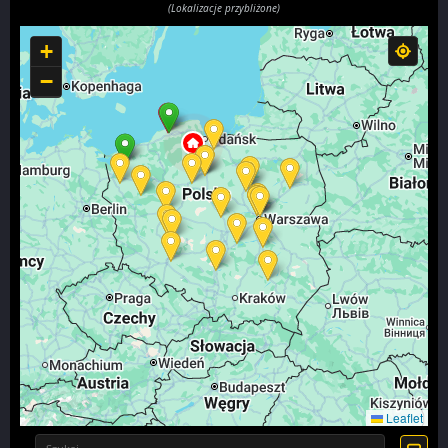
(Lokalizacje przybliżone)
+
−
Leaflet