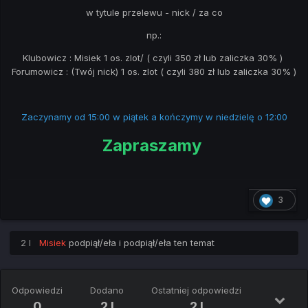
w tytule przelewu - nick / za co
np.:
Klubowicz : Misiek 1 os. zlot/ ( czyli 350 zł lub zaliczka 30% )
Forumowicz : (Twój nick) 1 os. zlot ( czyli 380 zł lub zaliczka 30% )
Zaczynamy od 15:00 w piątek a kończymy w niedzielę o 12:00
Zapraszamy
3
2 l
Misiek
podpiął/eła i podpiął/eła ten temat
Odpowiedzi
Dodano
Ostatniej odpowiedzi
0
2 l
2 l