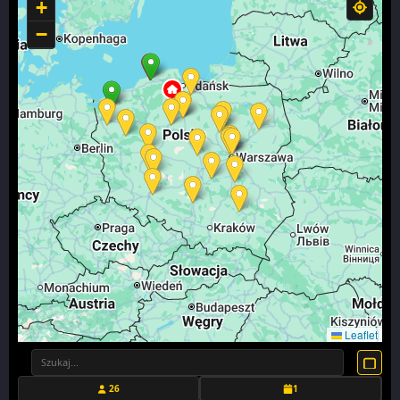
+
−
Leaflet
26
1