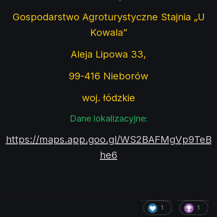
Gospodarstwo Agroturystyczne Stajnia „U
Kowala”
Aleja Lipowa 33,
99-416 Nieborów
woj. łódzkie
Dane lokalizacyjne:
https://maps.app.goo.gl/WS2BAFMgVp9TeB
he6
1
1