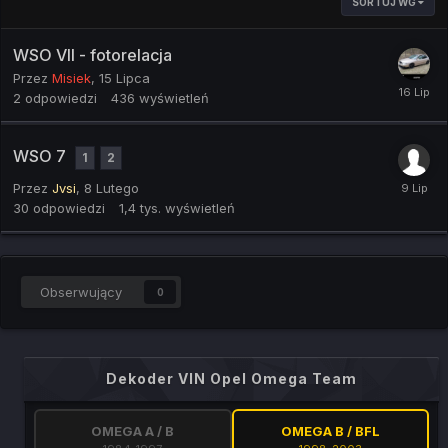
SORTUJ WG
WSO VII - fotorelacja
Przez
Misiek
,
15 Lipca
2
odpowiedzi
436
wyświetleń
WSO 7
1
2
Przez
Jvsi
,
8 Lutego
30
odpowiedzi
1,4 tys.
wyświetleń
Obserwujący
0
Dekoder VIN Opel Omega Team
OMEGA A / B
OMEGA B / BFL