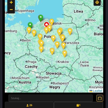
+
−
Leaflet
26
1