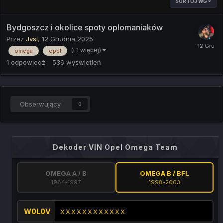
SORTUJ WG
Bydgoszcz i okolice spoty oplomaniaków
Przez
Jvsi
,
12 Grudnia 2025
(i 1 więcej)
omega
opel
1
odpowiedź
536
wyświetleń
Obserwujący
0
Dekoder VIN Opel Omega Team
OMEGA A / B
OMEGA B / BFL
1984-1997
1998-2003
W0L0V