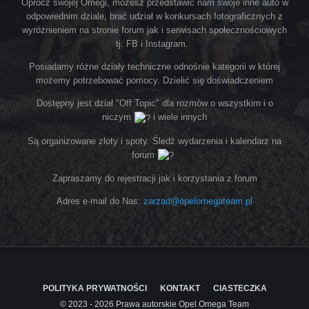
Oprócz swojej Omegi, możesz przedstawić nam swoje inne auto w
odpowiednim dziale, brać udział w konkursach fotograficznych z
wyróżnieniem na stronie forum jak i serwisach społecznościowych
tj. FB i Instagram.
Posiadamy różne działy techniczne odnośnie kategorii w której
możemy potrzebować pomocy. Dzielić się doświadczeniem
Dostępny jest dział "Off Topic" dla rozmów o wszystkim i o
niczym
i wiele innych
Są organizowane zloty i spoty. Śledź wydarzenia i kalendarz na
forum
Zapraszamy do rejestracji jak i korzystania z forum
Adres e-mail do Nas:
zarzad@opelomegateam.pl
POLITYKA PRYWATNOŚCI
KONTAKT
CIASTECZKA
© 2023 - 2026 Prawa autorskie Opel Omega Team