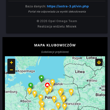
https://astra-3.pl/vin.php
Baza danych:
Portal nie odpowiada za wyniki dekodowania
© 2026
Opel Omega Team
Realizacja widżetu:
Misiek
MAPA KLUBOWICZÓW
(Lokalizacje przybliżone)
+
−