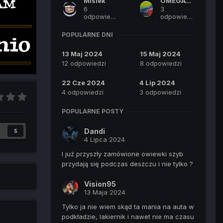
Misiek
OMEGATOR
6
3
odpowiedzi
odpowiedzi
POPULARNE DNI
13 Maj 2024
15 Maj 2024
12 odpowiedzi
8 odpowiedzi
22 Cze 2024
4 Lip 2024
4 odpowiedzi
3 odpowiedzi
POPULARNE POSTY
Dandi
5
4 Lipca 2024
I już przyszły zamówione owiewki szyb
przydają się podczas deszczu i nie tylko ?
Vision95
13 Maja 2024
Tylko ja nie wiem skąd ta mania na auta w
podkładzie, lakiernik i nawet nie ma czasu