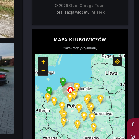
© 2026
Opel Omega Team
Realizacja widżetu:
Misiek
MAPA KLUBOWICZÓW
(Lokalizacje przybliżone)
+
−