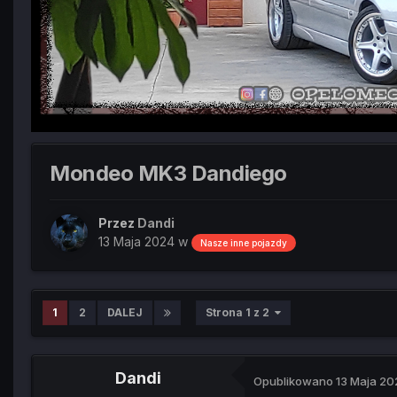
Mondeo MK3 Dandiego
Przez
Dandi
13 Maja 2024
w
Nasze inne pojazdy
1
2
DALEJ
Strona 1 z 2
Dandi
Opublikowano
13 Maja 2