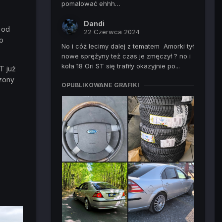
pomalować ehhh…
Dandi
 od
22 Czerwca 2024
ło
No i cóż lecimy dalej z tematem Amorki tył
nowe sprężyny też czas je zmęczył ? no i
koła 18 Ori ST się trafiły okazyjnie po...
T już
czony
OPUBLIKOWANE GRAFIKI