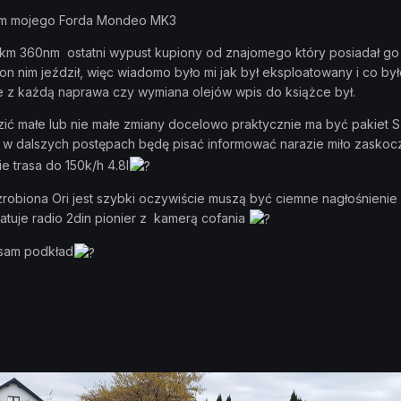
am mojego Forda Mondeo MK3
0km 360nm ostatni wypust kupiony od znajomego który posiadał go
 on nim jeździł, więc wiadomo było mi jak był eksploatowany i co by
e z każdą naprawa czy wymiana olejów wpis do książce był.
ić małe lub nie małe zmiany docelowo praktycznie ma być pakiet S
w dalszych postępach będę pisać informować narazie miło zasko
ie trasa do 150k/h 4.8l
robiona Ori jest szybki oczywiście muszą być ciemne nagłośnienie
latuje radio 2din pionier z kamerą cofania
 sam podkład