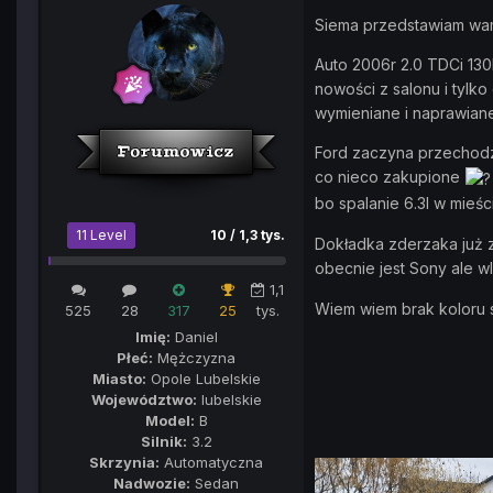
Siema przedstawiam w
Auto 2006r 2.0 TDCi 13
nowości z salonu i tylko
wymieniane i naprawian
Ford zaczyna przechodz
co nieco zakupione
bo spalanie 6.3l w mieśc
11 Level
10 / 1,3 tys.
Dokładka zderzaka już z
obecnie jest Sony ale w
1,1
Wiem wiem brak koloru
525
28
317
25
tys.
Imię:
Daniel
Płeć:
Mężczyzna
Miasto:
Opole Lubelskie
Województwo:
lubelskie
Model:
B
Silnik:
3.2
Skrzynia:
Automatyczna
Nadwozie:
Sedan