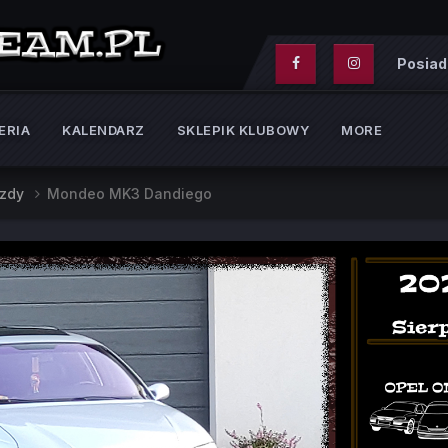
Posiad
ERIA
KALENDARZ
SKLEPIK KLUBOWY
MORE
azdy
Mondeo MK3 Dandiego