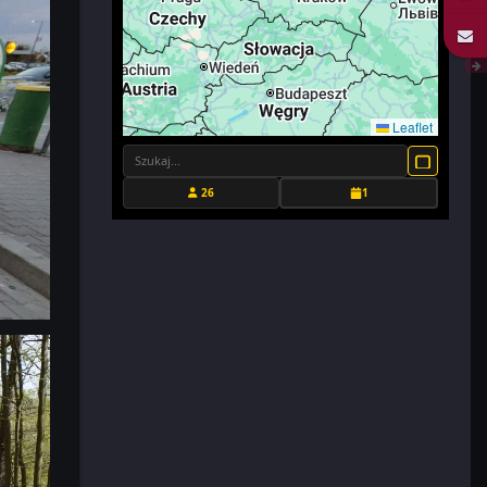
Leaflet
26
1