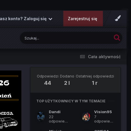
asz konto? Zaloguj się
Zarejestruj się
Cała aktywność
Odpowiedzi
Dodano
Ostatniej odpowiedzi
44
2 l
1 r
TOP UŻYTKOWNICY W TYM TEMACIE
Dandi
Vision95
22
7
odpowiedzi
odpowiedzi