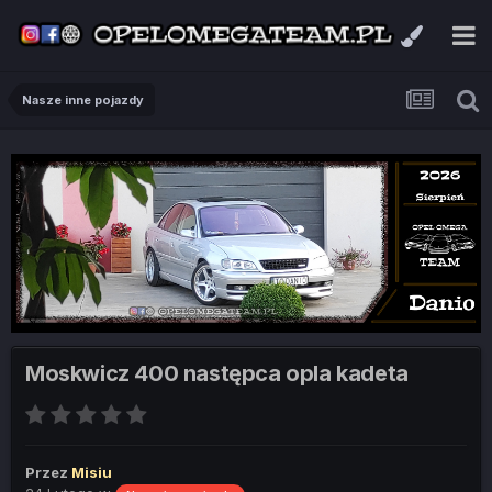
Nasze inne pojazdy
Moskwicz 400 następca opla kadeta
Przez
Misiu