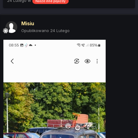
24 Lutego
w
Nasze inne pojazdy
Misiu
Opublikowano
24 Lutego