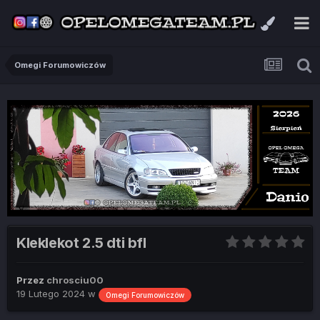
Omegi Forumowiczów
Kleklekot 2.5 dti bfl
Przez
chrosciu00
19 Lutego 2024
w
Omegi Forumowiczów