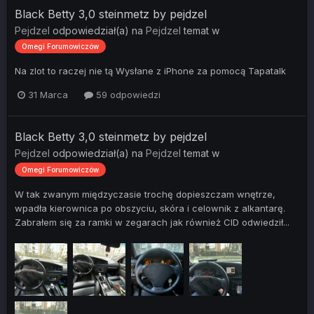
Black Betty 3,0 steinmetz by pejdzel
Pejdzel
odpowiedział(a) na
Pejdzel
temat w
Omegi Forumowiczów
Na zlot to raczej nie tą Wysłane z iPhone za pomocą Tapatalk
31 Marca
59 odpowiedzi
Black Betty 3,0 steinmetz by pejdzel
Pejdzel
odpowiedział(a) na
Pejdzel
temat w
Omegi Forumowiczów
W tak zwanym międzyczasie trochę dopieszczam wnętrze,
wpadła kierownica po obszyciu, skóra i celownik z alkantarę.
Zabrałem się za ramki w zegarach jak również CID odwiedził...