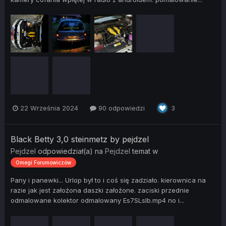
22 Września 2024
90 odpowiedzi
3
Black Betty 3,0 steinmetz by pejdzel
Pejdzel
odpowiedział(a) na
Pejdzel
temat w
Omegi Forumowiczów
Pany i panewki... Urlop był to i coś się zadziało. kierownica na
razie jak jest założona daszki założone. zaciski przednie
odmalowane kolektor odmalowany Es7SLslb.mp4 no i...