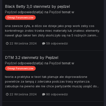
Black Betty 3,0 steinmetz by pejdzel
Pejdzel
odpowiedział(a) na
Pejdzel
temat w
Omegi Forumowiczów
ona zawsze zyła, a dózo sie dzieje jako prep work zeby cos
konkretnego zrobic trzeba miec materiały lub znalesc elementy.
nawet głupi lakier ten złoty skończyło się na 5 rożnych zanim...
22 Września 2024
59 odpowiedzi
DTM 3.2 steinmetz by Pejdzel
Pejdzel
odpowiedział(a) na
Pejdzel
temat w
Omegi Forumowiczów
teoria a praktyka w teori tak planuje ale doprowadzone
powietrze za lampą z zderzaka podczas trasy wystarcza.
zabuduje na pewno ale nie chce partyzantki muszę usiąść do...
22 Września 2024
90 odpowiedzi