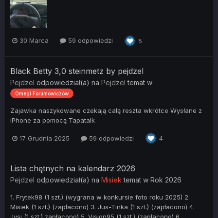
30 Marca
59 odpowiedzi
5
Black Betty 3,0 steinmetz by pejdzel
Pejdzel
odpowiedział(a) na
Pejdzel
temat w
Omegi Forumowiczów
Zajawka naszykowane czekają całą reszta wkrótce Wysłane z
iPhone za pomocą Tapatalk
17 Grudnia 2025
59 odpowiedzi
4
Lista chętnych na kalendarz 2026
Pejdzel
odpowiedział(a) na
Misiek
temat w
Rok 2026
1. Frytek98 (1 szt.) (wygrana w konkursie foto roku 2025) 2.
Misiek (1 szt.) (zapłacono) 3. Jus-Tinka (1 szt.) (zapłacono) 4.
Jvsi (1 szt.) zapłacono) 5. Vision95 (1 szt.) (zapłacono) 6...