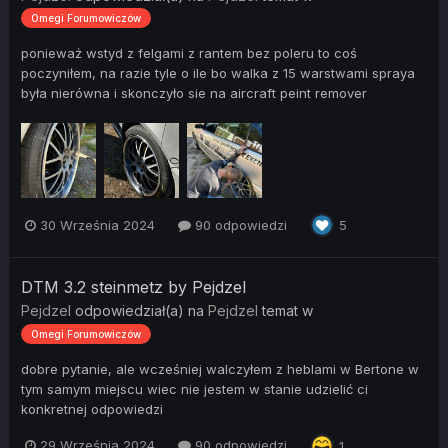
Omegi Forumowiczów
ponieważ wstyd z felgami z rantem bez poleru to coś
poczyniłem, na razie tyle o ile bo walka z 15 warstwami spraya
była nierówna i skonczyło sie na aircraft peint remover
30 Września 2024
90 odpowiedzi
5
DTM 3.2 steinmetz by Pejdzel
Pejdzel
odpowiedział(a) na
Pejdzel
temat w
Omegi Forumowiczów
dobre pytanie, ale wcześniej walczyłem z heblami w Bertone w
tym samym miejscu wiec nie jestem w stanie udzielić ci
konkretnej odpowiedzi
29 Września 2024
90 odpowiedzi
1