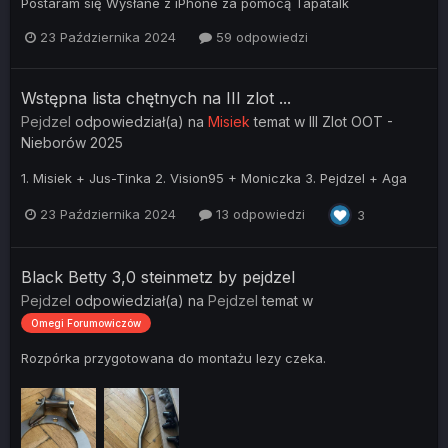
Postaram się Wysłane z iPhone za pomocą Tapatalk
23 Października 2024
59 odpowiedzi
Wstępna lista chętnych na III zlot ...
Pejdzel
odpowiedział(a) na
Misiek
temat w
III Zlot OOT -
Nieborów 2025
1. Misiek + Jus-Tinka 2. Vision95 + Moniczka 3. Pejdzel + Aga
23 Października 2024
13 odpowiedzi
3
Black Betty 3,0 steinmetz by pejdzel
Pejdzel
odpowiedział(a) na
Pejdzel
temat w
Omegi Forumowiczów
Rozpórka przygotowana do montażu lezy czeka.