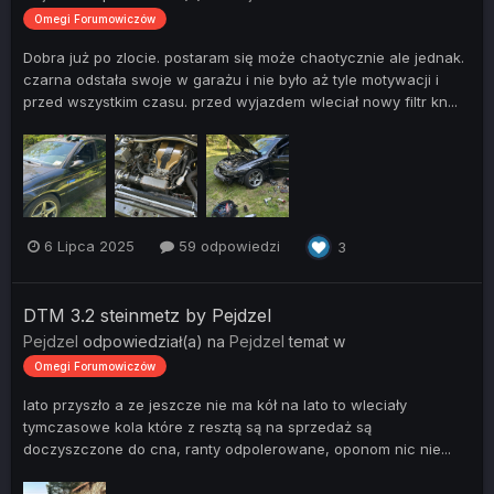
Omegi Forumowiczów
Dobra już po zlocie. postaram się może chaotycznie ale jednak.
czarna odstała swoje w garażu i nie było aż tyle motywacji i
przed wszystkim czasu. przed wyjazdem wleciał nowy filtr kn...
6 Lipca 2025
59 odpowiedzi
3
DTM 3.2 steinmetz by Pejdzel
Pejdzel
odpowiedział(a) na
Pejdzel
temat w
Omegi Forumowiczów
lato przyszło a ze jeszcze nie ma kół na lato to wleciały
tymczasowe kola które z resztą są na sprzedaż są
doczyszczone do cna, ranty odpolerowane, oponom nic nie...