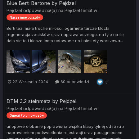
Blue Berti Bertone by Pejdzel
Pejdzel
odpowiedział(a) na
Pejdzel
temat w
Nasze inne pojazdy
Berti tez miała troche miłości. ogarniete tarcze klocki
regeneracja zacisków oraz naprawa ecznego. na tyle na ile
dalo sie to i klosze lamp uatowane no i niestety warszawa...
22 Września 2024
60 odpowiedzi
3
DTM 3.2 steinmetz by Pejdzel
Pejdzel
odpowiedział(a) na
Pejdzel
temat w
Omegi Forumowiczów
urlopowe dłóbanie poprawiona wiązka klapy tylnej od razu z
naprawieniem podświetlenia rejestracji oraz pociągnięciem
kamery cofania wpiętej w radio z androidem. pomalowanie...