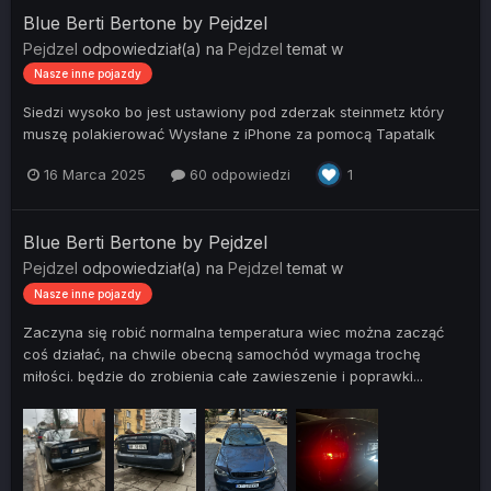
Blue Berti Bertone by Pejdzel
Pejdzel
odpowiedział(a) na
Pejdzel
temat w
Nasze inne pojazdy
Siedzi wysoko bo jest ustawiony pod zderzak steinmetz który
muszę polakierować Wysłane z iPhone za pomocą Tapatalk
16 Marca 2025
60 odpowiedzi
1
Blue Berti Bertone by Pejdzel
Pejdzel
odpowiedział(a) na
Pejdzel
temat w
Nasze inne pojazdy
Zaczyna się robić normalna temperatura wiec można zacząć
coś działać, na chwile obecną samochód wymaga trochę
miłości. będzie do zrobienia całe zawieszenie i poprawki...