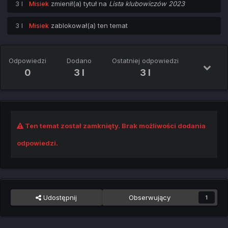
3 l
Misiek
zmienił(a) tytuł na
Lista klubowiczów 2023
3 l
Misiek
zablokował(a) ten temat
Odpowiedzi
Dodano
Ostatniej odpowiedzi
0
3 l
3 l
Ten temat został zamknięty. Brak możliwości dodania
odpowiedzi.
Udostępnij
Obserwujący
1