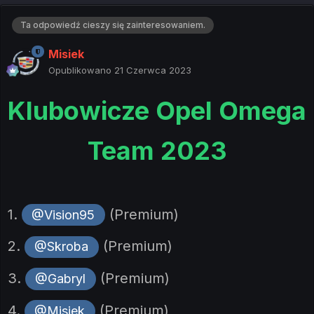
Ta odpowiedź cieszy się zainteresowaniem.
Misiek
Opublikowano
21 Czerwca 2023
Klubowicze Opel Omega
Team 2023
1.
(Premium)
@Vision95
2.
(Premium)
@Skroba
3.
(Premium)
@Gabryl
4.
(Premium)
@Misiek