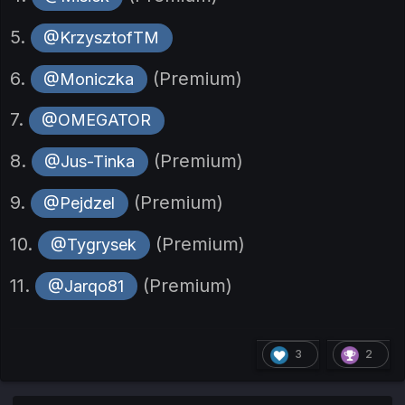
5.
@KrzysztofTM
6.
(Premium)
@Moniczka
7.
@OMEGATOR
8.
(Premium)
@Jus-Tinka
9.
(Premium)
@Pejdzel
10.
(Premium)
@Tygrysek
11.
(Premium)
@Jarqo81
3
2