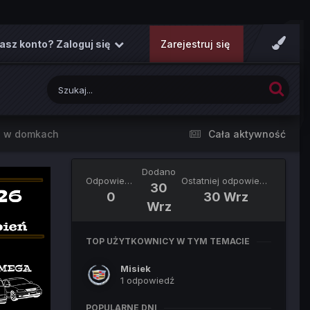
asz konto? Zaloguj się
Zarejestruj się
e w domkach
Cała aktywność
Dodano
Odpowiedzi
Ostatniej odpowiedzi
30
0
30 Wrz
Wrz
TOP UŻYTKOWNICY W TYM TEMACIE
Misiek
1 odpowiedź
POPULARNE DNI