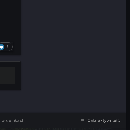
3
e w domkach
Cała aktywność