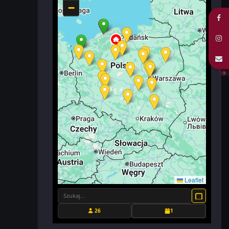
−
Leaflet
26
1