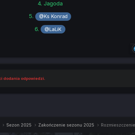
4. Jagoda
5.
@Ks Konrad
6.
@LaLiK
ci dodania odpowiedzi.
e
Sezon 2025
Zakończenie sezonu 2025
Rozmieszczeni