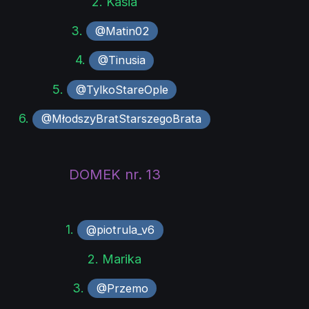
2. Kasia
3.
@Matin02
4.
@Tinusia
5.
@TylkoStareOple
6.
@MłodszyBratStarszegoBrata
DOMEK nr. 13
1.
@piotrula_v6
2. Marika
3.
@Przemo