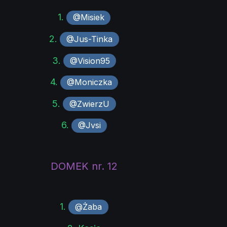
1.
@Misiek
2.
@Jus-Tinka
3.
@Vision95
4.
@Moniczka
5.
@ZwierzU
6.
@Jvsi
DOMEK nr. 12
1.
@Żaba