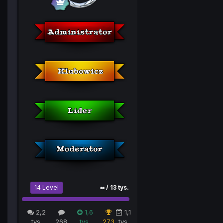
14 Level
∞ / 13 tys.
2,2
1,6
1,1
tys.
268
tys.
273
tys.