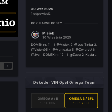
30 Wrz 2025
1 odpowiedź
POPULARNE POSTY
Misiek
30 Września 2025
DOMEK nr. 11 1. @Misiek 2. @Jus-Tinka 3.
@Vision95 4. @Moniczka 5. @ZwierzU 6.
@Jvsi DOMEK nr. 12 1. @Żaba 2. Kasia ...
1
Dekoder VIN Opel Omega Team
OMEGA A / B
OMEGA B / BFL
1984-1997
1998-2003