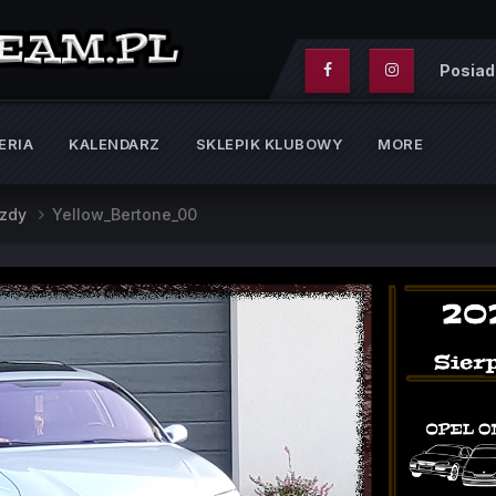
Posiad
ERIA
KALENDARZ
SKLEPIK KLUBOWY
MORE
azdy
Yellow_Bertone_00