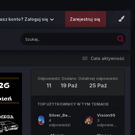
asz konto? Zaloguj się
Zarejestruj się
Cała aktywność
Odpowiedzi
Dodano
Ostatniej odpowiedzi
11
19 Paź
25 Paź
TOP UŻYTKOWNICY W TYM TEMACIE
Silver_Bertone_00
Vision95
4
3
odpowiedzi
odpowiedzi