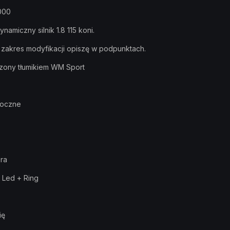
000
namiczny silnik 1.8 115 koni.
 zakres modyfikacji opiszę w podpunktach.
czony tłumikiem WM Sport
 boczne
c
óra
 Led + Ring
B
się