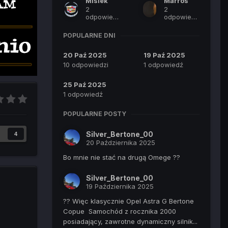
Misiek
Marros
2
2
odpowiedzi
odpowiedzi
POPULARNE DNI
20 Paź 2025
19 Paź 2025
10 odpowiedzi
1 odpowiedź
25 Paź 2025
1 odpowiedź
POPULARNE POSTY
Silver_Bertone_00
4
20 Października 2025
Bo mnie nie stać na drugą Omege ??
Silver_Bertone_00
19 Października 2025
?? Więc klasycznie Opel Astra G Bertone
Copue Samochód z rocznika 2000
posiadający, zawrotne dynamiczny silnik...