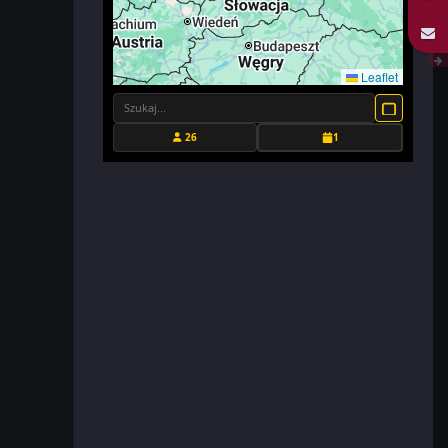
Leaflet
26
1