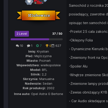
Samochód z rocznika 2
posiadający, zawrotne dy
opisując ten samochód i
-Przelot 2.5 cala zakoń
2 Level
37 / 50
-Oklejony Folia
10
1
7
0
627
- Dynamiczne Kierunki
Imię:
Krystian
Płeć:
Mężczyzna
-Zmieniony front na Op
Miasto:
Poznań
Województwo:
wielkopolskie
-Spoiler Alu
Model:
BFL
Silnik:
2,2
-Wnętrze zmienione Sk
Skrzynia:
Manualna
Nadwozie:
Sedan
-Zmienione lampy przód
Rok produkcji:
2002
-Zawias obniżający KY
Inne auto:
Opel Astra G Bertone
- Car Audio składające 