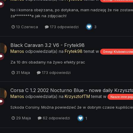
No i komora obejrzana, po dotykana, mam nadzieję że nie zostawił
za********e jak na zdjęciach!
13 Czerwca
173 odpowiedzi
3
Black Caravan 3.2 V6 - Frytek98
Marros
odpowiedział(a) na
Frytek98
temat w
Omegi Klubowiczów
Za 10 dni obadamy na żywo efekty prac
31 Maja
173 odpowiedzi
Corsa C 1.2 2002 Nocturno Blue - nowe daily Krzysz
Marros
odpowiedział(a) na
KrzysztofTM
temat w
Nasze inne po
Szkoda Corsiny. Można powiedzieć że w dobrym czasie kupiliście
29 Maja
62 odpowiedzi
1