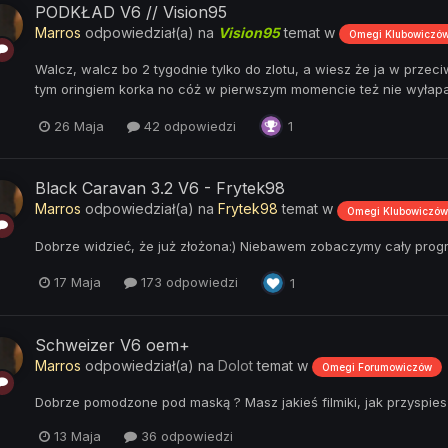
PODKŁAD V6 // Vision95
Marros
odpowiedział(a) na
Vision95
temat w
Omegi Klubowiczó
Walcz, walcz bo 2 tygodnie tylko do zlotu, a wiesz że ja w prze
tym oringiem korka no cóż w pierwszym momencie też nie wyłapał
26 Maja
42 odpowiedzi
1
Black Caravan 3.2 V6 - Frytek98
Marros
odpowiedział(a) na
Frytek98
temat w
Omegi Klubowiczów
Dobrze widzieć, że już złożona:) Niebawem zobaczymy cały prog
17 Maja
173 odpowiedzi
1
Schweizer V6 oem+
Marros
odpowiedział(a) na
Dolot
temat w
Omegi Forumowiczów
Dobrze pomodzone pod maską ? Masz jakieś filmiki, jak przyspie
13 Maja
36 odpowiedzi