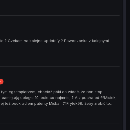
jnie ? Czekam na kolejne update'y ? Powodzonka z kolejnymi
w
 z tym egzemplarzem, chociaż póki co widać, że non stop
amiętają ubiegłe 10 lecie co najmniej ? A z pucha od @Misiek,
j też podkradlem patenty Miśka i @Frytek98, żeby zrobić to...