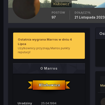
Klubowicz
POSTÓW
DOŁĄCZYŁ
97
21 Listopada 2023
Os
Ostatnia wygrana Marros w dniu 4
Lipca
Użytkownicy przyznają Marros punkty
reputacji!
O Marros
Ma
Urodziny
25.04.1994