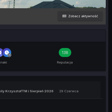
Zobacz aktywność
138
naki
Reputacja
aily KrzysztofTM
i
Sierpień 2026
29 Czerwca