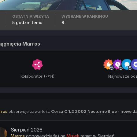
OSTATNIA WIZYTA
WYGRANE W RANKINGU
5 godzin temu
8
iągnięcia Marros
Kolaborator (7/14)
Najnowsze odz
rros
obserwuje zawartość
Corsa C 1.2 2002 Nocturno Blue - nowe d
Sierpień 2026
Marros
odpowiedział(a) na
Misiek
temat w
Sierpień