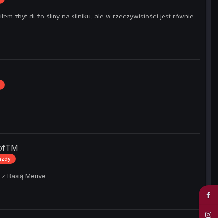
em zbyt dużo śliny na silniku, ale w rzeczywistości jest równie
tofTM
jazdy
 z Basią Merive