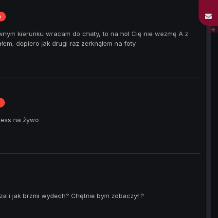
w
ciwnym kierunku wracam do chaty, to na hol Cię nie wezmę A z
em, dopiero jak drugi raz zerknąłem na foty
ress na żywo
sza i jak brzmi wydech? Chętnie bym zobaczył ?