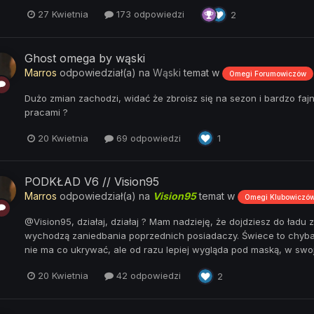
27 Kwietnia
173 odpowiedzi
2
Ghost omega by wąski
Marros
odpowiedział(a) na
Wąski
temat w
Omegi Forumowiczów
Dużo zmian zachodzi, widać że zbroisz się na sezon i bardzo fa
pracami ?
20 Kwietnia
69 odpowiedzi
1
PODKŁAD V6 // Vision95
Marros
odpowiedział(a) na
Vision95
temat w
Omegi Klubowiczó
@Vision95, działaj, działaj ? Mam nadzieję, że dojdziesz do ładu
wychodzą zaniedbania poprzednich posiadaczy. Świece to chyba p
nie ma co ukrywać, ale od razu lepiej wygląda pod maską, w swoje
20 Kwietnia
42 odpowiedzi
2