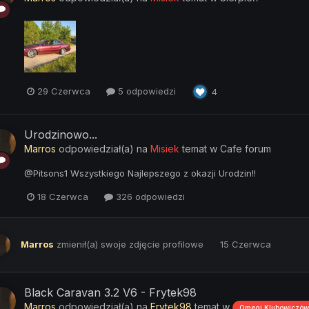
29 Czerwca
5 odpowiedzi
4
Urodzinowo...
Marros
odpowiedział(a) na
Misiek
temat w
Cafe forum
@Pitsons1 Wszystkiego Najlepszego z okazji Urodzin!!
18 Czerwca
326 odpowiedzi
Marros
zmienił(a) swoje zdjęcie profilowe
15 Czerwca
Black Caravan 3.2 V6 - Frytek98
Marros
odpowiedział(a) na
Frytek98
temat w
Omegi Klubowiczów