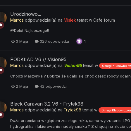
Urodzinowo...
Marros
odpowiedział(a) na
Misiek
temat w
Cafe forum
@Dolot Najlepszego!!
3 Maja
326 odpowiedzi
1
PODKŁAD V6 // Vision95
Marros
odpowiedział(a) na
Vision95
temat w
Omegi Klubowiczó
Chodzi Maszynka ? Dobrze że udało się choć część roboty ogarnąć
2 Maja
42 odpowiedzi
Black Caravan 3.2 V6 - Frytek98
Marros
odpowiedział(a) na
Frytek98
temat w
Omegi Klubowiczów
Duża przemiana względem zeszłego roku, samo wyrzucenie LPG da
hydrografika i lakierowanie nadały smaku ? Z chęcią na zlocie o