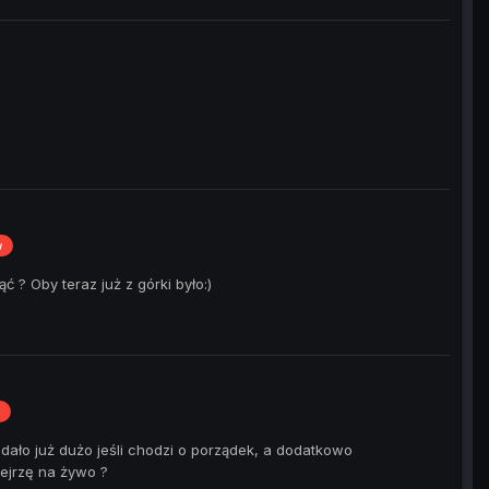
w
 ? Oby teraz już z górki było:)
ło już dużo jeśli chodzi o porządek, a dodatkowo
bejrzę na żywo ?