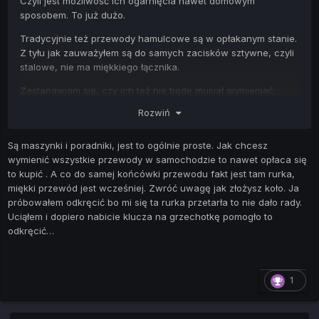
Czyli jest możliwość ich ogarnięcia nawet domowym
sposobem. To już dużo.
Tradycyjnie też przewody hamulcowe są w opłakanym stanie.
Z tyłu jak zauważyłem są do samych zacisków sztywne, czyli
stalowe, nie ma miękkiego łącznika.
Zastanawiam się, czy ich też nie będę musiał wymieniać.
Rozwiń
W VB wycięliśmy od połowy auta stare i położyliśmy miedź, tu
podejrzewam, że tak samo trzeba będzie zrobić.
Są maszynki i poradniki, jest to ogólnie proste. Jak chcesz
Bo oprócz hamulców mam tuleje do wymiany i raczej wątpię,
wymienić wszystkie przewody w samochodzie to nawet opłaca się
żeby te przewody to przetrwały
to kupić . A co do samej końcówki przewodu fakt jest tam rurka,
miękki przewód jest wcześniej. Zwróć uwagę jak złożysz koło. Ja
próbowałem odkręcić bo mi się ta rurka przetarła to nie dało rady.
Uciąłem i dopiero nabicie klucza na grzechotkę pomogło to
odkręcić…
1