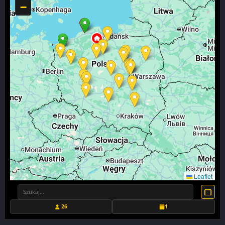
−
Leaflet
26
1