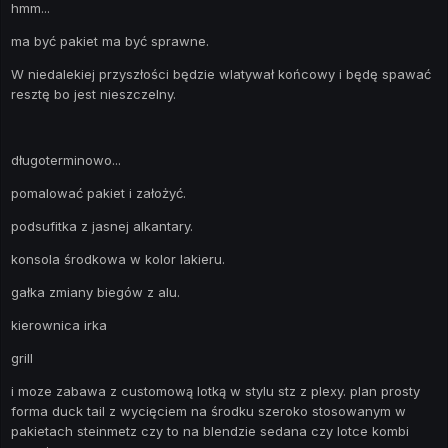
hmm...
ma być pakiet ma być sprawne.
W niedalekiej przyszłości będzie wlatywał końcowy i będę spawać
resztę bo jest nieszczelny.
długoterminowo...
pomalować pakiet i założyć.
podsufitka z jasnej alkantary.
konsola środkowa w kolor lakieru.
gałka zmiany biegów z alu.
kierownica irka
grill
i moze zabawa z customową lotką w stylu stz z plexy. plan prosty
forma duck tail z wycięciem na środku szeroko stosowanym w
pakietach steinmetz czy to na blendzie sedana czy lotce kombi