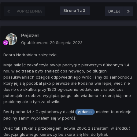
Strona 1 z 3
POPRZEDNIA
DALEJ
Pejdzel
Opublikowano
29 Sierpnia 2023
Dobra Nadrabiam zaległości,
Moja miłość zakończyła swoje podrygi z pierwszym 68konnym 1,4
hdi. wiec trzeba było znaleźć cos nowego, po długich
poszukiwaniach czegoś odpowiedniego wróciliśmy do samochodu
który jej się podobał jako pierwsze ale Rodzina wie lepiej wiec nie
doszło do skutku. przy 1523 ogłoszeniu oddało sie znaleźć cos
potencjalnie dobrze wyglądającego. ale wiadomo za ceną idą inne
problemy ale o tym za chwile.
Berti pochodzi z Częstochowy dzięki
miałem fotorelacje
@danio
padliny zanim wybrałem się w podróż.
Wiec tak z18xa1 z przebiegiem ledwie 200k. z szmatami w środku(
decyzja głównego kierowcy bo skóra się klei do tyłka).