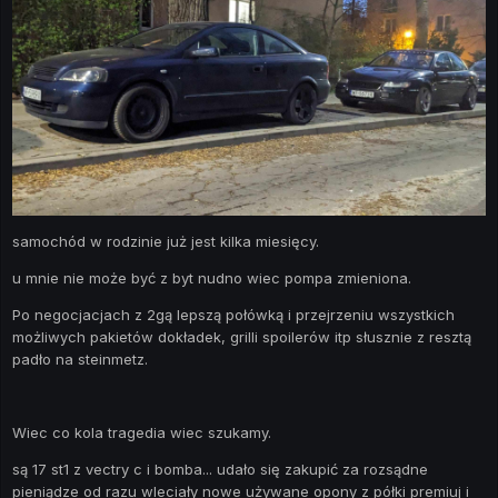
samochód w rodzinie już jest kilka miesięcy.
u mnie nie może być z byt nudno wiec pompa zmieniona.
Po negocjacjach z 2gą lepszą połówką i przejrzeniu wszystkich
możliwych pakietów dokładek, grilli spoilerów itp słusznie z resztą
padło na steinmetz.
Wiec co kola tragedia wiec szukamy.
są 17 st1 z vectry c i bomba... udało się zakupić za rozsądne
pieniądze od razu wleciały nowe używane opony z półki premiuj i