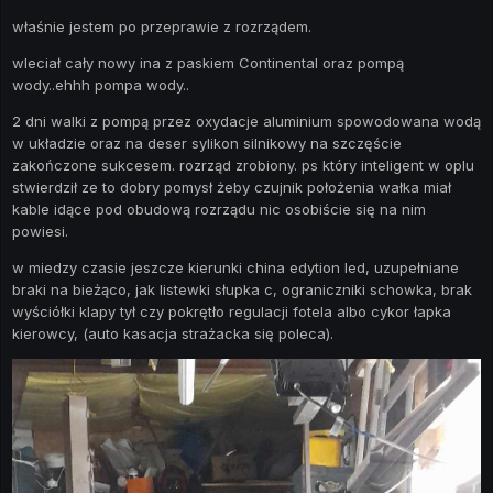
właśnie jestem po przeprawie z rozrządem.
wleciał cały nowy ina z paskiem Continental oraz pompą
wody..ehhh pompa wody..
2 dni walki z pompą przez oxydacje aluminium spowodowana wodą
w układzie oraz na deser sylikon silnikowy na szczęście
zakończone sukcesem. rozrząd zrobiony. ps który inteligent w oplu
stwierdził ze to dobry pomysł żeby czujnik położenia wałka miał
kable idące pod obudową rozrządu nic osobiście się na nim
powiesi.
w miedzy czasie jeszcze kierunki china edytion led, uzupełniane
braki na bieżąco, jak listewki słupka c, ograniczniki schowka, brak
wyściółki klapy tył czy pokrętło regulacji fotela albo cykor łapka
kierowcy, (auto kasacja strażacka się poleca).