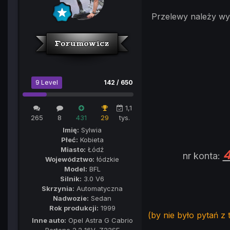
Przelewy należy w
9 Level
142 / 650
1,1
265
8
431
29
tys.
Imię:
Sylwia
Płeć:
Kobieta
Miasto:
Łódź
4
nr konta:
Województwo:
łódzkie
Model:
BFL
Silnik:
3.0 V6
Skrzynia:
Automatyczna
Nadwozie:
Sedan
Rok produkcji:
1999
(by nie było pytań z
Inne auto:
Opel Astra G Cabrio
Bertone 2.2 16V, Z22SE