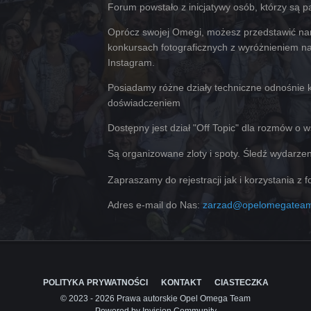
Forum powstało z inicjatywy osób, którzy są pas
Oprócz swojej Omegi, możesz przedstawić nam
konkursach fotograficznych z wyróżnieniem na 
Instagram.
Posiadamy różne działy techniczne odnośnie k
doświadczeniem
Dostępny jest dział "Off Topic" dla rozmów o 
Są organizowane zloty i spoty. Śledź wydarze
Zapraszamy do rejestracji jak i korzystania z 
Adres e-mail do Nas:
zarzad@opelomegateam
POLITYKA PRYWATNOŚCI
KONTAKT
CIASTECZKA
© 2023 - 2026 Prawa autorskie Opel Omega Team
Powered by Invision Community