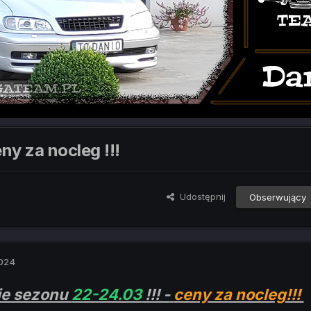
y za nocleg !!!
Udostępnij
Obserwujący
2024
ie sezonu
22-24.03
!!! -
ceny za nocleg!!!