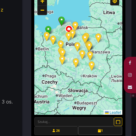
+
−
 z
 3 os.
Leaflet
26
1