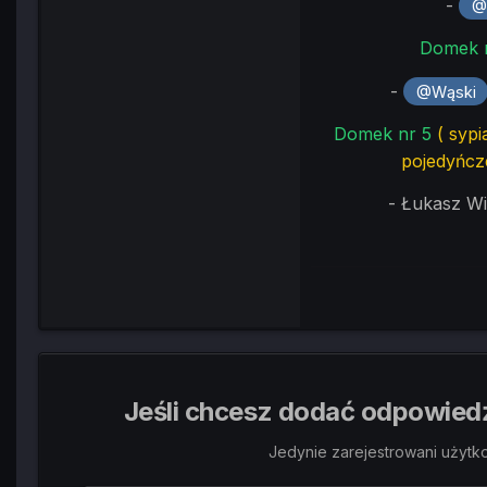
-
@
Domek 
-
@Wąski
Domek nr 5
( syp
pojedyńcz
- Łukasz Wid
Jeśli chcesz dodać odpowiedź,
Jedynie zarejestrowani użytk