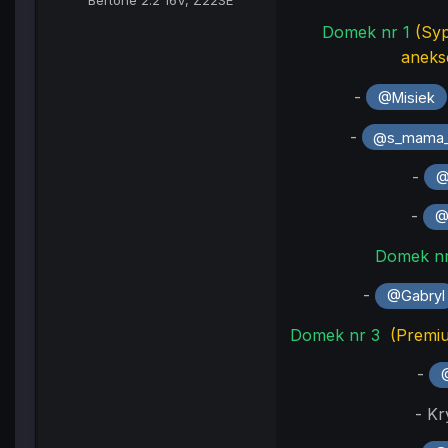
Domek nr 1
(Syp
aneks
-
@Misiek
-
@s_mama_
-
@
-
@
Domek n
-
@Gabryl
Domek nr 3
(Premiu
-
- Kr