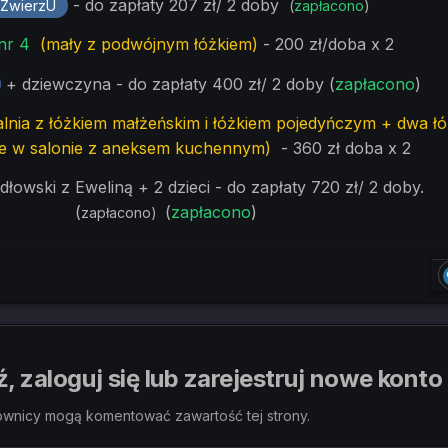
- do zapłaty 207 zł/ 2 doby
ZwierzU
(
zapłacono
)
nr 4
(mały z podwójnym łóżkiem)
- 200 zł/doba x 2
+ dziewczyna - do zapłaty 400 zł/ 2 doby (
zapłacono
)
ialnia z łóżkiem małżeńskim i łóżkiem pojedyńczym + dwa ł
e w salonie z aneksem kuchennym)
- 360 zł doba x 2
łowski z Eweliną + 2 dzieci - do zapłaty 720 zł/ 2 doby.
(
(
zapłacono
)
zapłacono)
 zaloguj się lub zarejestruj nowe konto
ownicy mogą komentować zawartość tej strony.