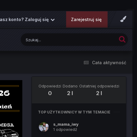
asz konto? Zaloguj się
Zarejestruj się
Cała aktywność
Odpowiedzi
Dodano
Ostatniej odpowiedzi
0
2 l
2 l
TOP UŻYTKOWNICY W TYM TEMACIE
s_mama_iwy
1 odpowiedź