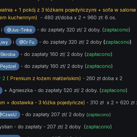
ialnia + 1 pokój z 3 łóżkami pojedyńczymi + sofa w salonie
em kuchennym)
- 480 zł/doba x 2 = 960 zł: 6 os.
i
- do zapłaty 320 zł/ 2 doby. (
zapłacono
)
@Jus-Tinka
i
- do zapłaty 320 zł/ 2 doby
(
zaplacono
)
iwy
@Dr Fu
- do zapłaty 160 zł/ 2 doby (
zapłacono
)
Skroba
- do zapłaty 160 zł/ 2 doby (
zapłacono
)
Pejdzel
r 2
( Premium z łożem małżeńskim)
-
260 zł doba x 2
+ Agnieszka - do zapłaty 520 zł/ 2 doby. (
zapłacono
)
m + dostawka - 3 łóżka pojedyńcze)
- 310 zł x 2 = 620 zł :
- do zapłaty 207 zł/ 2 doby
@CzasiU
(
zapłacono
)
ystian - do zapłaty - 207 zł/ 2 doby (
zapłacono
)