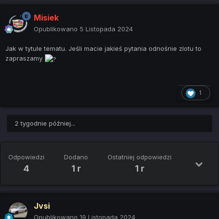
Misiek
Opublikowano
5 Listopada 2024
Jak w tytule tematu. Jeśli macie jakieś pytania odnośnie zlotu to
zapraszamy
1
2 tygodnie później...
Odpowiedzi
Dodano
Ostatniej odpowiedzi
4
1 r
1 r
Jvsi
Opublikowano
19 Listopada 2024