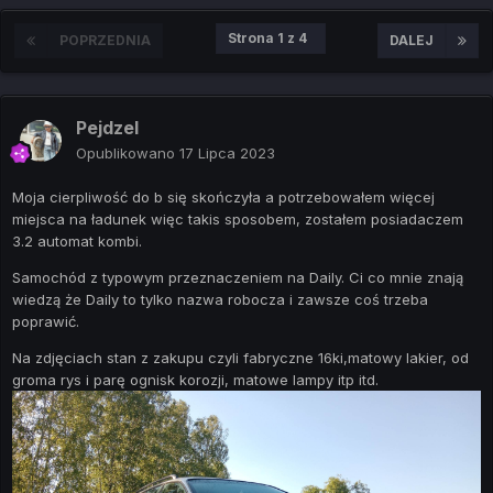
Strona 1 z 4
POPRZEDNIA
DALEJ
Pejdzel
Opublikowano
17 Lipca 2023
Moja cierpliwość do b się skończyła a potrzebowałem więcej
miejsca na ładunek więc takis sposobem, zostałem posiadaczem
3.2 automat kombi.
Samochód z typowym przeznaczeniem na Daily. Ci co mnie znają
wiedzą że Daily to tylko nazwa robocza i zawsze coś trzeba
poprawić.
Na zdjęciach stan z zakupu czyli fabryczne 16ki,matowy lakier, od
groma rys i parę ognisk korozji, matowe lampy itp itd.