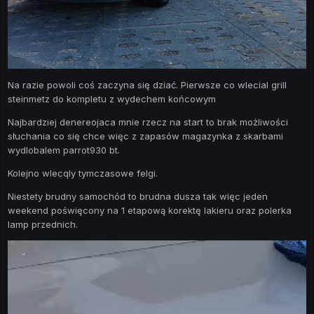
Na razie powoli coś zaczyna się dziać. Pierwsze co wlecial grill
steinmetz do kompletu z wydechem końcowym
Najbardziej denereojaca mnie rzecz na start to brak możliwości
słuchania co się chce więc z zapasów magazynka z skarbami
wydlobalem parrot930 bt.
Kolejno wlecqly tymczasowe felgi.
Niestety brudny samochód to brudna dusza tak więc jeden
weekend poświęcony na 1 etapową korektę lakieru oraz polerka
lamp przednich.