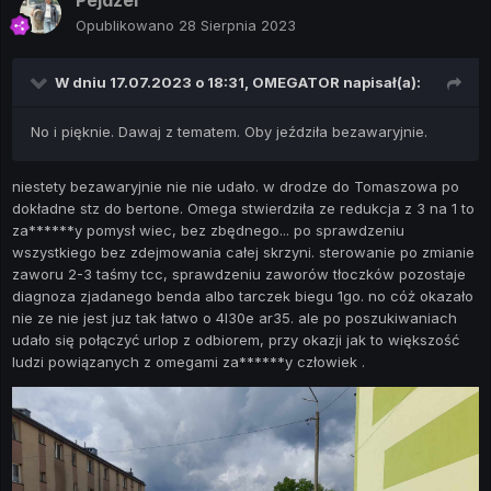
Opublikowano
28 Sierpnia 2023
W dniu 17.07.2023 o 18:31,
OMEGATOR
napisał(a):
No i pięknie. Dawaj z tematem. Oby jeździła bezawaryjnie.
niestety bezawaryjnie nie nie udało. w drodze do Tomaszowa po
dokładne stz do bertone. Omega stwierdziła ze redukcja z 3 na 1 to
za******y pomysł wiec, bez zbędnego... po sprawdzeniu
wszystkiego bez zdejmowania całej skrzyni. sterowanie po zmianie
zaworu 2-3 taśmy tcc, sprawdzeniu zaworów tłoczków pozostaje
diagnoza zjadanego benda albo tarczek biegu 1go. no cóż okazało
nie ze nie jest juz tak łatwo o 4l30e ar35. ale po poszukiwaniach
udało się połączyć urlop z odbiorem, przy okazji jak to większość
ludzi powiązanych z omegami za******y człowiek .