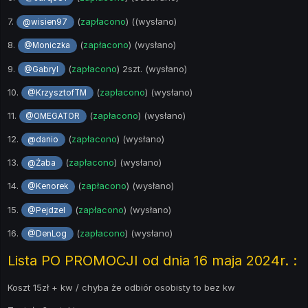
7.
(
zapłacono
) ((wysłano)
@wisien97
8.
(
zapłacono
) (wysłano)
@Moniczka
9.
(
zapłacono
) 2szt. (wysłano)
@Gabryl
10.
(
zapłacono
) (wysłano)
@KrzysztofTM
11.
(
zapłacono
) (wysłano)
@OMEGATOR
12.
(
zapłacono
) (wysłano)
@danio
13.
(
zapłacono
) (wysłano)
@Żaba
14.
(
zapłacono
) (wysłano)
@Kenorek
15.
(
zapłacono
) (wysłano)
@Pejdzel
16.
(
zapłacono
) (wysłano)
@DenLog
Lista PO PROMOCJI od dnia 16 maja 2024r. :
Koszt 15zł + kw / chyba że odbiór osobisty to bez kw