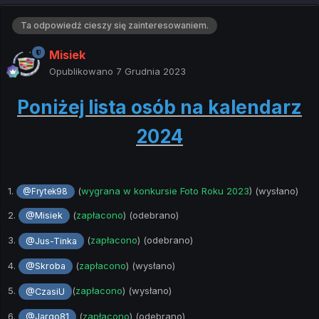
Ta odpowiedź cieszy się zainteresowaniem.
Misiek
Opublikowano
7 Grudnia 2023
Poniżej lista osób na kalendarz
2024
1.
(
wygrana w konkursie Foto Roku 2023
) (wysłano)
@Frytek98
2.
(
zapłacono
) (odebrano)
@Misiek
3.
(
zapłacono
) (odebrano)
@Jus-Tinka
4.
(
zapłacono
) (wysłano)
@Skroba
5.
(
zapłacono
) (wysłano)
@CzasiU
6.
(
zapłacono
) (odebrano)
@Jarqo81