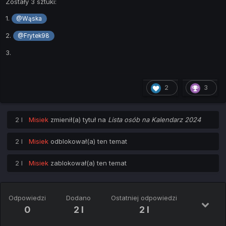
Zostały 3 sztuki:
1.
@Wąska
2.
@Frytek98
3.
2
3
2 l
Misiek
zmienił(a) tytuł na
Lista osób na Kalendarz 2024
2 l
Misiek
odblokował(a) ten temat
2 l
Misiek
zablokował(a) ten temat
Odpowiedzi
Dodano
Ostatniej odpowiedzi
0
2 l
2 l