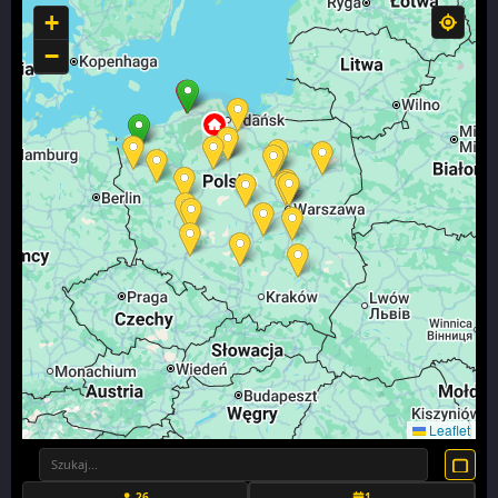
+
−
Leaflet
26
1