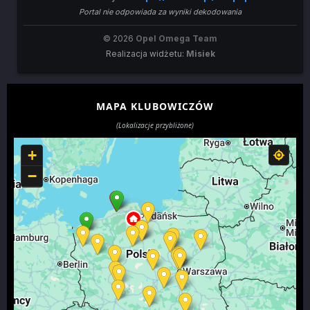
Portal nie odpowiada za wyniki dekodowania
© 2026
Opel Omega Team
Realizacja widżetu:
Misiek
MAPA KLUBOWICZÓW
(Lokalizacje przybliżone)
+
−