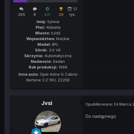
1,1
265
8
431
29
tys.
Imię:
Sylwia
Płeć:
Kobieta
Miasto:
Łódź
Województwo:
łódzkie
Model:
BFL
Silnik:
3.0 V6
Skrzynia:
Automatyczna
Nadwozie:
Sedan
Rok produkcji:
1999
Inne auto:
Opel Astra G Cabrio
Bertone 2.2 16V, Z22SE
Jvsi
Opublikowano
24 Marca 
Do następnego