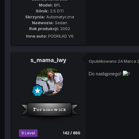
Model:
BFL
Silnik:
2.5 DTI
Skrzynia:
Automatyczna
Nadwozie:
Sedan
Rok produkcji:
2002
Inne auto:
PODKŁAD V6
s_mama_iwy
Opublikowano
24 Marca 
Do następnego!
9 Level
142 / 650