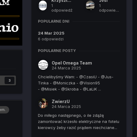
KrzysztofTM
Jvsi
1
1
odpowiedź
odpowiedź
POPULARNE DNI
24 Mar 2025
6 odpowiedzi
POPULARNE POSTY
Opel Omega Team
24 Marca 2025
Chcielibyśmy Wam: - @CzasiU - @Jus-
3
Tinka - @Moniczka - @Vision95
- @Misiek - @Skroba - @LaLiK ...
ZwierzU
24 Marca 2025
em.
Do miłego następnego, o ile zdążę
zamontować krzesło elektryczne na fotelu
kierowcy żeby razić prądem niechciane...