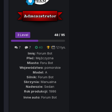
3 Level
48 / 95
7
7
40
1
1,1 tys.
Imię:
Forum Bot
Płeć:
Mężczyzna
Miasto:
Foru Bot
Województwo:
pomorskie
Model:
A
Silnik:
Forum Bot
Skrzynia:
Manualna
Nadwozie:
Sedan
Rok produkcji:
1986
Inne auto:
Forum Bot