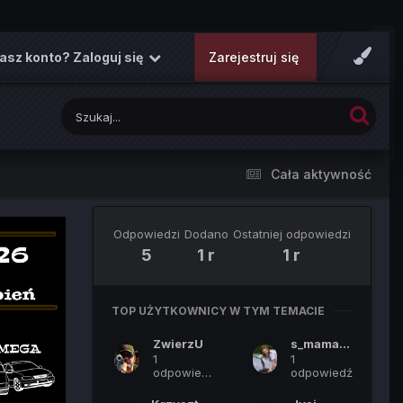
asz konto? Zaloguj się
Zarejestruj się
Cała aktywność
Odpowiedzi
Dodano
Ostatniej odpowiedzi
5
1 r
1 r
TOP UŻYTKOWNICY W TYM TEMACIE
ZwierzU
s_mama_iwy
1
1
odpowiedź
odpowiedź