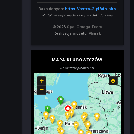
https://astra-3.pl/vin.php
Baza danych:
Portal nie odpowiada za wyniki dekodowania
© 2026
Opel Omega Team
Realizacja widżetu:
Misiek
MAPA KLUBOWICZÓW
(Lokalizacje przybliżone)
+
−