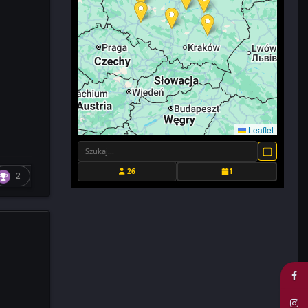
Leaflet
26
1
2