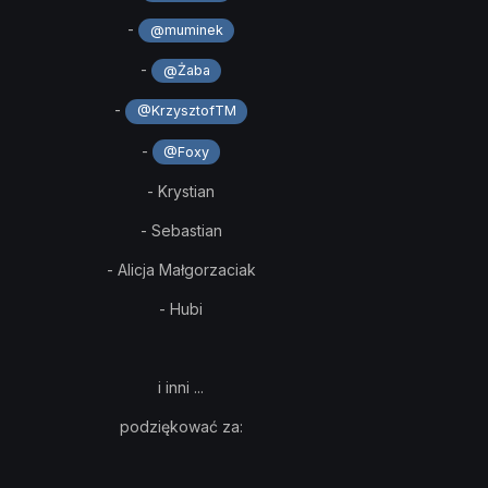
-
@muminek
-
@Żaba
-
@KrzysztofTM
-
@Foxy
- Krystian
- Sebastian
- Alicja Małgorzaciak
- Hubi
i inni ...
podziękować za: