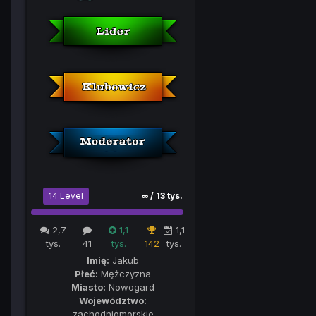
14 Level
∞ / 13 tys.
2,7
1,1
1,1
tys.
41
tys.
142
tys.
Imię:
Jakub
Płeć:
Mężczyzna
Miasto:
Nowogard
Województwo:
zachodniomorskie