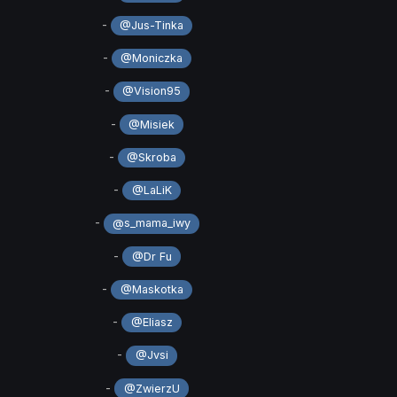
-
@Jus-Tinka
-
@Moniczka
-
@Vision95
-
@Misiek
-
@Skroba
-
@LaLiK
-
@s_mama_iwy
-
@Dr Fu
-
@Maskotka
-
@Eliasz
-
@Jvsi
-
@ZwierzU