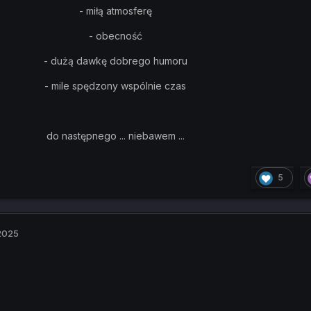
- miłą atmosferę
- obecność
- dużą dawkę dobrego humoru
- mile spędzony wspólnie czas
do następnego ... niebawem ...
5
2025