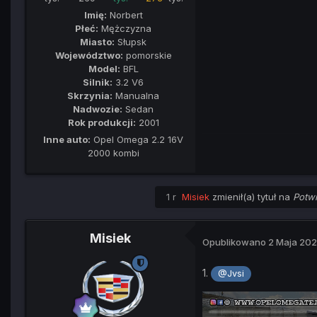
Imię:
Norbert
Płeć:
Mężczyzna
Miasto:
Słupsk
Województwo:
pomorskie
Model:
BFL
Silnik:
3.2 V6
Skrzynia:
Manualna
Nadwozie:
Sedan
Rok produkcji:
2001
Inne auto:
Opel Omega 2.2 16V
2000 kombi
1 r
Misiek
zmienił(a) tytuł na
Potwi
Misiek
Opublikowano
2 Maja 20
1.
@Jvsi