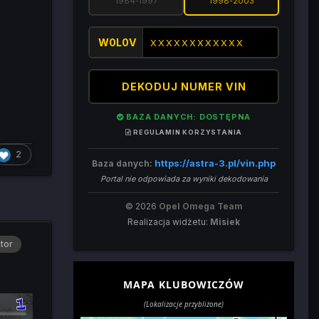
1984-1997
1998-2003
W0L0V
DEKODUJ NUMER VIN
BAZA DANYCH: DOSTĘPNA
REGULAMIN KORZYSTANIA
2
https://astra-3.pl/vin.php
Baza danych:
Portal nie odpowiada za wyniki dekodowania
© 2026
Opel Omega Team
Realizacja widżetu:
Misiek
tor
MAPA KLUBOWICZÓW
(Lokalizacje przybliżone)