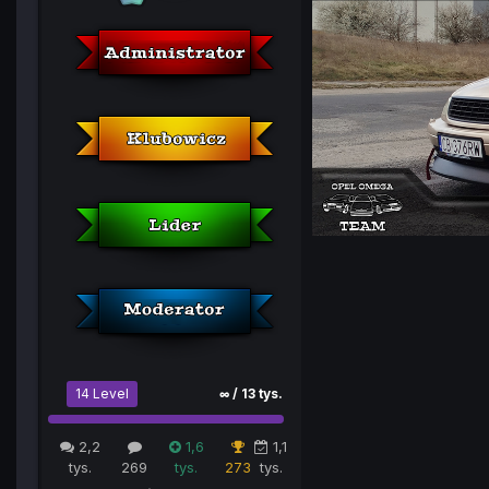
14 Level
∞ / 13 tys.
2,2
1,6
1,1
tys.
269
tys.
273
tys.