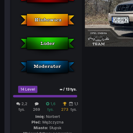
14 Level
∞ / 13 tys.
2,2
1,6
1,1
tys.
269
tys.
273
tys.
Imię:
Norbert
Płeć:
Mężczyzna
Miasto:
Słupsk