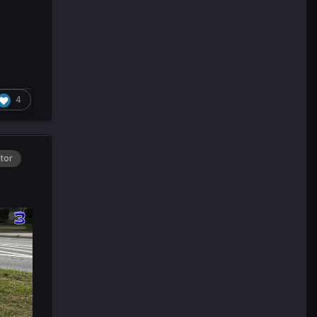
4
tor