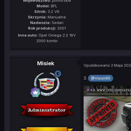
Województwo:
pomorskie
Model:
BFL
Silnik:
3.2 V6
Skrzynia:
Manualna
Nadwozie:
Sedan
Rok produkcji:
2001
Inne auto:
Opel Omega 2.2 16V
2000 kombi
Misiek
Opublikowano
2 Maja 20
3.
@Vision95