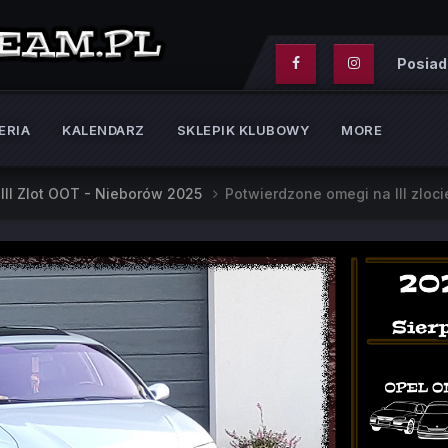
Posiad
ERIA
KALENDARZ
SKLEPIK KLUBOWY
MORE
III Zlot OOT - Nieborów 2025
Potwierdzone omegi na III zloci