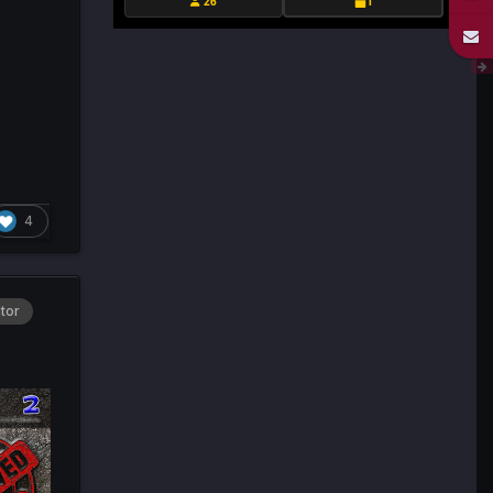
26
1
4
tor