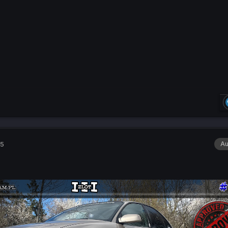
25
Au