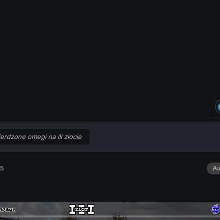
erdzone omegi na III zlocie
25
Au