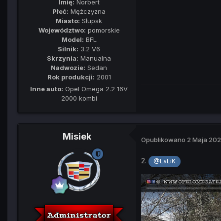
Imię:
Norbert
Płeć:
Mężczyzna
Miasto:
Słupsk
Województwo:
pomorskie
Model:
BFL
Silnik:
3.2 V6
Skrzynia:
Manualna
Nadwozie:
Sedan
Rok produkcji:
2001
Inne auto:
Opel Omega 2.2 16V
2000 kombi
Misiek
Opublikowano
2 Maja 20
2.
@LaLiK