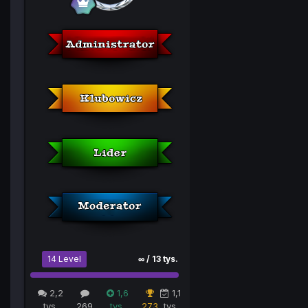
14 Level
∞ / 13 tys.
2,2
1,6
1,1
tys.
269
tys.
273
tys.